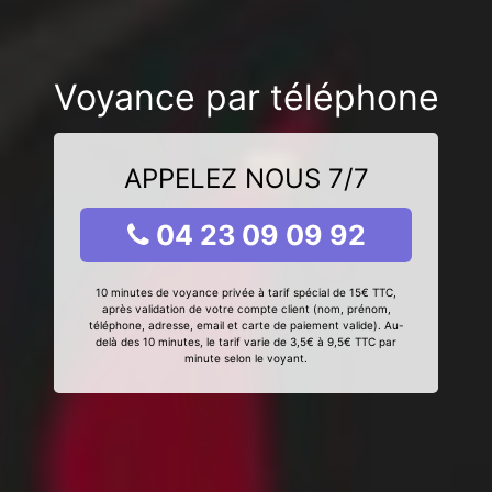
Voyance par téléphone
APPELEZ NOUS 7/7
04 23 09 09 92
10 minutes de voyance privée à tarif spécial de 15€ TTC,
après validation de votre compte client (nom, prénom,
téléphone, adresse, email et carte de paiement valide). Au-
delà des 10 minutes, le tarif varie de 3,5€ à 9,5€ TTC par
minute selon le voyant.