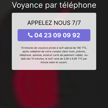
Voyance par téléphone
APPELEZ NOUS 7/7
04 23 09 09 92
10 minutes de voyance privée à tarif spécial de 15€ TTC,
après validation de votre compte client (nom, prénom,
téléphone, adresse, email et carte de paiement valide). Au-
delà des 10 minutes, le tarif varie de 3,5€ à 9,5€ TTC par
minute selon le voyant.