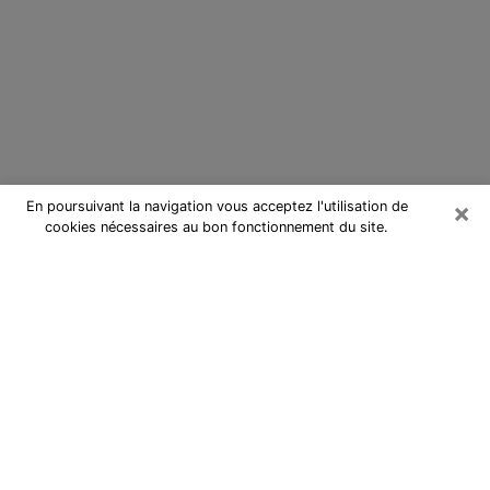
×
En poursuivant la navigation vous acceptez l'utilisation de
cookies nécessaires au bon fonctionnement du site.
Cartomancienne à Montereau-
Fault-Yonne
Cartomancienne à Montereau-
Fault-Yonne répond à vos questions
lors d’une consultation de voyance
pas chère par téléphone