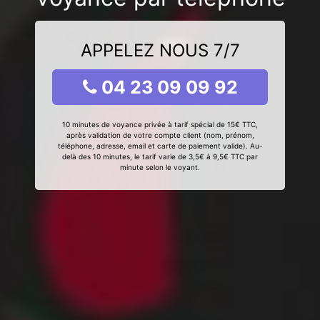
APPELEZ NOUS 7/7
04 23 09 09 92
10 minutes de voyance privée à tarif spécial de 15€ TTC,
après validation de votre compte client (nom, prénom,
téléphone, adresse, email et carte de paiement valide). Au-
delà des 10 minutes, le tarif varie de 3,5€ à 9,5€ TTC par
minute selon le voyant.