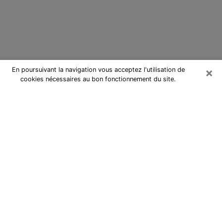
×
En poursuivant la navigation vous acceptez l'utilisation de
cookies nécessaires au bon fonctionnement du site.
Cartomancienne à Champs-sur-
Marne
Cartomancienne à Champs-sur-
Marne répond à vos questions lors
d’une consultation de voyance pas
chère par téléphone