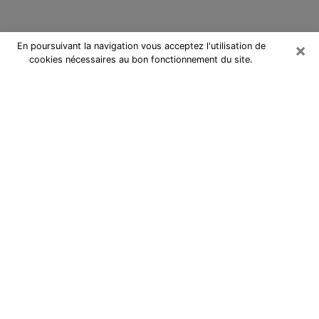
×
En poursuivant la navigation vous acceptez l'utilisation de
cookies nécessaires au bon fonctionnement du site.
Cartomancienne à Mitry-Mory
Cartomancienne à Mitry-Mory
répond à vos questions lors d’une
consultation de voyance pas chère
par téléphone