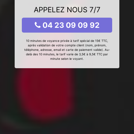
APPELEZ NOUS 7/7
04 23 09 09 92
10 minutes de voyance privée à tarif spécial de 15€ TTC,
après validation de votre compte client (nom, prénom,
téléphone, adresse, email et carte de paiement valide). Au-
delà des 10 minutes, le tarif varie de 3,5€ à 9,5€ TTC par
minute selon le voyant.