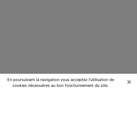
×
En poursuivant la navigation vous acceptez l'utilisation de
cookies nécessaires au bon fonctionnement du site.
Cartomancienne dans le Pas-de-
Calais
Cartomancienne dans le Pas-de-
Calais répond à vos questions lors
d’une consultation de voyance pas