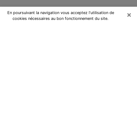
×
En poursuivant la navigation vous acceptez l'utilisation de
cookies nécessaires au bon fonctionnement du site.
Cartomancienne à Auchel
Cartomancienne à Auchel répond à
vos questions lors d’une
consultation de voyance pas chère
par téléphone