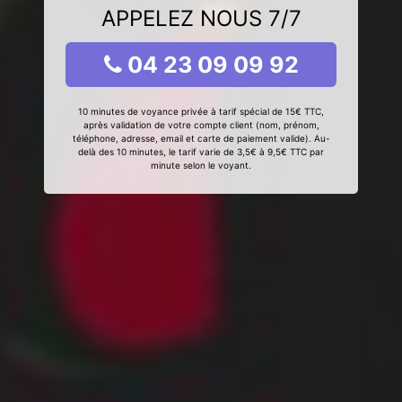
APPELEZ NOUS 7/7
04 23 09 09 92
10 minutes de voyance privée à tarif spécial de 15€ TTC,
après validation de votre compte client (nom, prénom,
téléphone, adresse, email et carte de paiement valide). Au-
delà des 10 minutes, le tarif varie de 3,5€ à 9,5€ TTC par
minute selon le voyant.