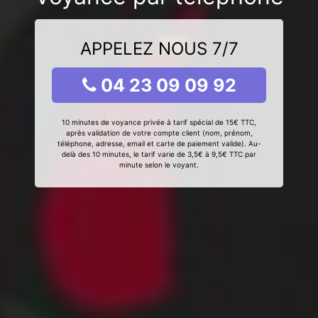
APPELEZ NOUS 7/7
04 23 09 09 92
10 minutes de voyance privée à tarif spécial de 15€ TTC,
après validation de votre compte client (nom, prénom,
téléphone, adresse, email et carte de paiement valide). Au-
delà des 10 minutes, le tarif varie de 3,5€ à 9,5€ TTC par
minute selon le voyant.