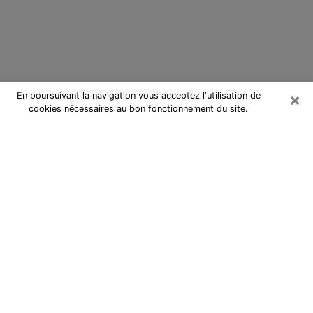
×
En poursuivant la navigation vous acceptez l'utilisation de
cookies nécessaires au bon fonctionnement du site.
Cartomancienne à Hénin-Beaumont
Cartomancienne à Hénin-Beaumont
répond à vos questions lors d’une
consultation de voyance pas chère
par téléphone