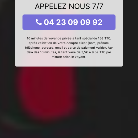
APPELEZ NOUS 7/7
04 23 09 09 92
10 minutes de voyance privée à tarif spécial de 15€ TTC,
après validation de votre compte client (nom, prénom,
téléphone, adresse, email et carte de paiement valide). Au-
delà des 10 minutes, le tarif varie de 3,5€ à 9,5€ TTC par
minute selon le voyant.