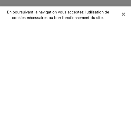
×
En poursuivant la navigation vous acceptez l'utilisation de
cookies nécessaires au bon fonctionnement du site.
Cartomancienne à Harnes
Cartomancienne à Harnes répond à
vos questions lors d’une
consultation de voyance pas chère
par téléphone