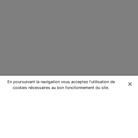
×
En poursuivant la navigation vous acceptez l'utilisation de
cookies nécessaires au bon fonctionnement du site.
Cartomancienne dans le Tarn
Cartomancienne dans le Tarn
répond à vos questions lors d’une
consultation de voyance pas chère
par téléphone