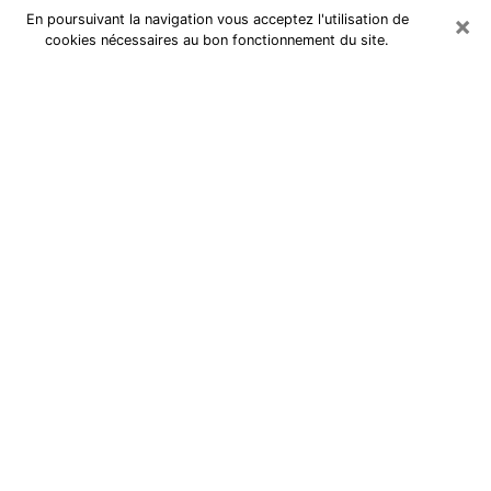
×
En poursuivant la navigation vous acceptez l'utilisation de
cookies nécessaires au bon fonctionnement du site.
Cartomancienne à Graulhet
Cartomancienne à Graulhet répond
à vos questions lors d’une
consultation de voyance pas chère
par téléphone