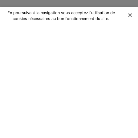
×
En poursuivant la navigation vous acceptez l'utilisation de
cookies nécessaires au bon fonctionnement du site.
Cartomancienne à Poitiers
Cartomancienne à Poitiers répond à
vos questions lors d’une
consultation de voyance pas chère
par téléphone