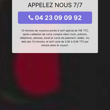
APPELEZ NOUS 7/7
04 23 09 09 92
10 minutes de voyance privée à tarif spécial de 15€ TTC,
après validation de votre compte client (nom, prénom,
téléphone, adresse, email et carte de paiement valide). Au-
delà des 10 minutes, le tarif varie de 3,5€ à 9,5€ TTC par
minute selon le voyant.