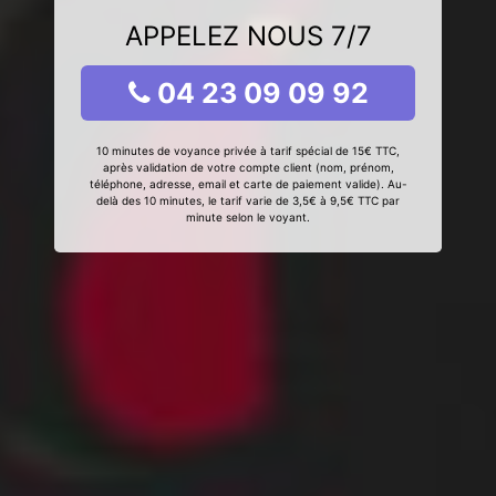
APPELEZ NOUS 7/7
04 23 09 09 92
10 minutes de voyance privée à tarif spécial de 15€ TTC,
après validation de votre compte client (nom, prénom,
téléphone, adresse, email et carte de paiement valide). Au-
delà des 10 minutes, le tarif varie de 3,5€ à 9,5€ TTC par
minute selon le voyant.