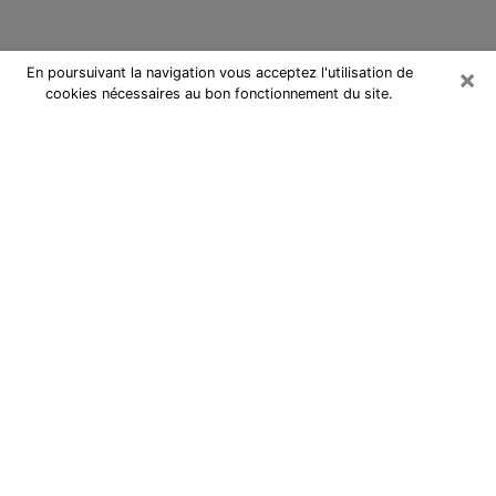
×
En poursuivant la navigation vous acceptez l'utilisation de
cookies nécessaires au bon fonctionnement du site.
Cartomancienne à Buxerolles
Cartomancienne à Buxerolles
répond à vos questions lors d’une
consultation de voyance pas chère
par téléphone