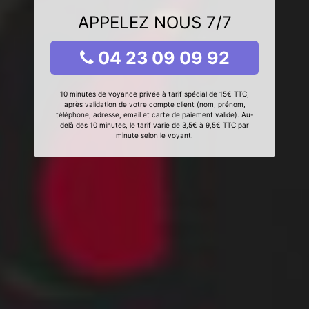
APPELEZ NOUS 7/7
04 23 09 09 92
10 minutes de voyance privée à tarif spécial de 15€ TTC,
après validation de votre compte client (nom, prénom,
téléphone, adresse, email et carte de paiement valide). Au-
delà des 10 minutes, le tarif varie de 3,5€ à 9,5€ TTC par
minute selon le voyant.