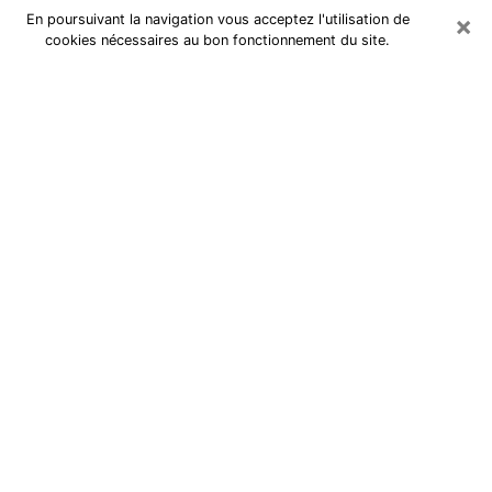
×
En poursuivant la navigation vous acceptez l'utilisation de
cookies nécessaires au bon fonctionnement du site.
Cartomancienne à Viroflay
Cartomancienne à Viroflay répond à
vos questions lors d’une
consultation de voyance pas chère
par téléphone