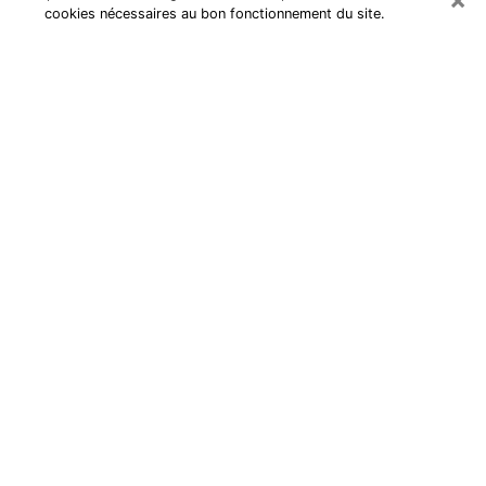
cookies nécessaires au bon fonctionnement du site.
Cartomancienne au Pecq
Cartomancienne au Pecq répond à
vos questions lors d’une
consultation de voyance pas chère
par téléphone