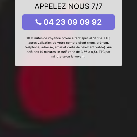
APPELEZ NOUS 7/7
04 23 09 09 92
10 minutes de voyance privée à tarif spécial de 15€ TTC,
après validation de votre compte client (nom, prénom,
téléphone, adresse, email et carte de paiement valide). Au-
delà des 10 minutes, le tarif varie de 3,5€ à 9,5€ TTC par
minute selon le voyant.