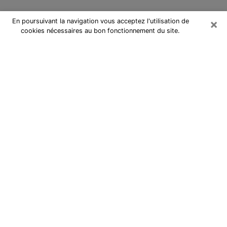
×
En poursuivant la navigation vous acceptez l'utilisation de
cookies nécessaires au bon fonctionnement du site.
Cartomancienne à Élancourt
Cartomancienne à Élancourt répond
à vos questions lors d’une
consultation de voyance pas chère
par téléphone