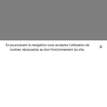
×
En poursuivant la navigation vous acceptez l'utilisation de
cookies nécessaires au bon fonctionnement du site.
Cartomancienne à Chanteloup-les-
Vignes
Cartomancienne à Chanteloup-les-
Vignes répond à vos questions lors
d’une consultation de voyance pas
chère par téléphone