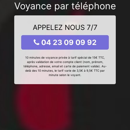
Voyance par téléphone
APPELEZ NOUS 7/7
04 23 09 09 92
10 minutes de voyance privée à tarif spécial de 15€ TTC,
après validation de votre compte client (nom, prénom,
téléphone, adresse, email et carte de paiement valide). Au-
delà des 10 minutes, le tarif varie de 3,5€ à 9,5€ TTC par
minute selon le voyant.