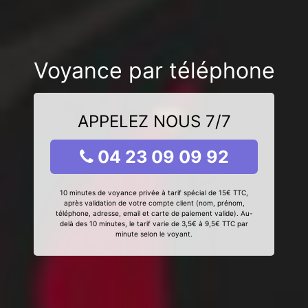
Voyance par téléphone
APPELEZ NOUS 7/7
04 23 09 09 92
10 minutes de voyance privée à tarif spécial de 15€ TTC,
après validation de votre compte client (nom, prénom,
téléphone, adresse, email et carte de paiement valide). Au-
delà des 10 minutes, le tarif varie de 3,5€ à 9,5€ TTC par
minute selon le voyant.