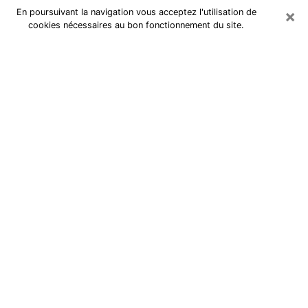
×
En poursuivant la navigation vous acceptez l'utilisation de
cookies nécessaires au bon fonctionnement du site.
Cartomancienne à Vedène
Cartomancienne à Vedène répond à
vos questions lors d’une
consultation de voyance pas chère
par téléphone