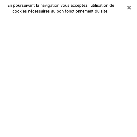
×
En poursuivant la navigation vous acceptez l'utilisation de
cookies nécessaires au bon fonctionnement du site.
Cartomancienne à Orange
Cartomancienne à Orange répond à
vos questions lors d’une
consultation de voyance pas chère
par téléphone