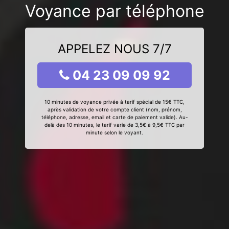
Voyance par téléphone
APPELEZ NOUS 7/7
04 23 09 09 92
10 minutes de voyance privée à tarif spécial de 15€ TTC,
après validation de votre compte client (nom, prénom,
téléphone, adresse, email et carte de paiement valide). Au-
delà des 10 minutes, le tarif varie de 3,5€ à 9,5€ TTC par
minute selon le voyant.