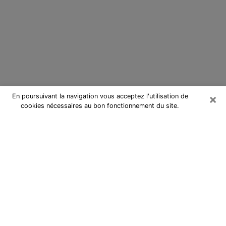
×
En poursuivant la navigation vous acceptez l'utilisation de
cookies nécessaires au bon fonctionnement du site.
Cartomancienne à Pernes-les-
Fontaines
Cartomancienne à Pernes-les-
Fontaines répond à vos questions
lors d’une consultation de voyance
pas chère par téléphone