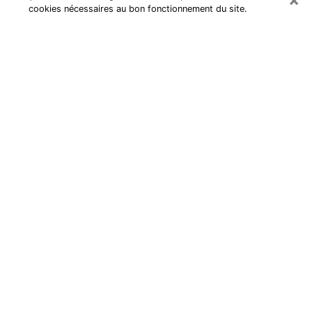
cookies nécessaires au bon fonctionnement du site.
Cartomancienne à Albert
Cartomancienne à Albert répond à
vos questions lors d’une
consultation de voyance pas chère
par téléphone