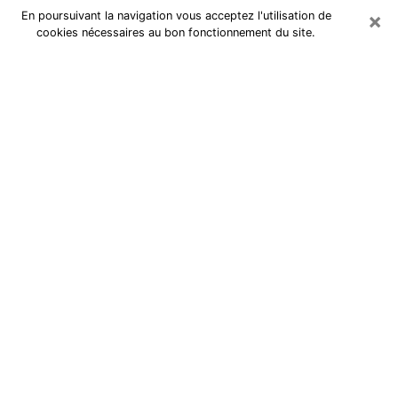
×
En poursuivant la navigation vous acceptez l'utilisation de
cookies nécessaires au bon fonctionnement du site.
Cartomancienne au Mans
Cartomancienne au Mans répond à
vos questions lors d’une
consultation de voyance pas chère
par téléphone