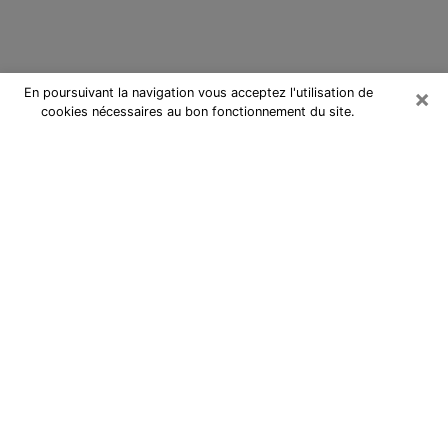
×
En poursuivant la navigation vous acceptez l'utilisation de
cookies nécessaires au bon fonctionnement du site.
Cartomancienne à Saint-Jean-de-
Luz
Cartomancienne à Saint-Jean-de-
Luz répond à vos questions lors
d’une consultation de voyance pas
chère par téléphone