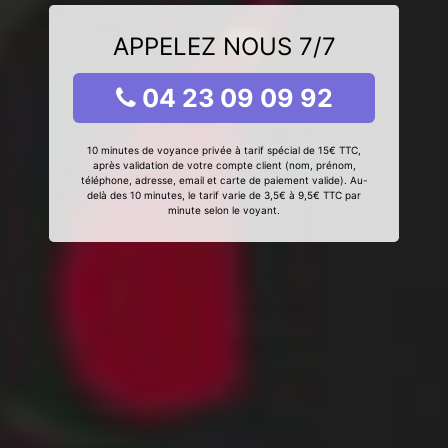
APPELEZ NOUS 7/7
04 23 09 09 92
10 minutes de voyance privée à tarif spécial de 15€ TTC,
après validation de votre compte client (nom, prénom,
téléphone, adresse, email et carte de paiement valide). Au-
delà des 10 minutes, le tarif varie de 3,5€ à 9,5€ TTC par
minute selon le voyant.