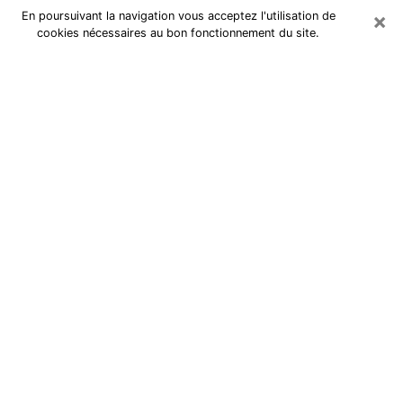
×
En poursuivant la navigation vous acceptez l'utilisation de
cookies nécessaires au bon fonctionnement du site.
Cartomancienne à Clermont
Cartomancienne à Clermont répond
à vos questions lors d’une
consultation de voyance pas chère
par téléphone