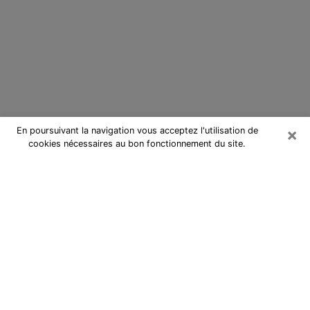
×
En poursuivant la navigation vous acceptez l'utilisation de
cookies nécessaires au bon fonctionnement du site.
Cartomancienne à Varennes-
Vauzelles
Cartomancienne à Varennes-
Vauzelles répond à vos questions
lors d’une consultation de voyance
pas chère par téléphone