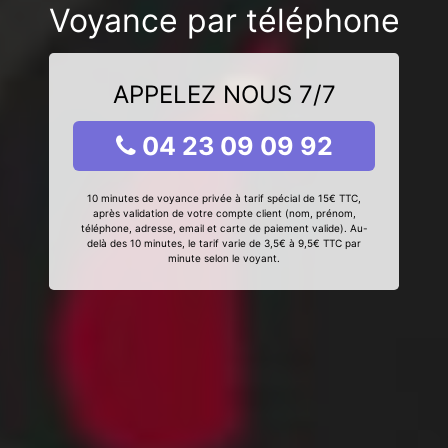
Voyance par téléphone
APPELEZ NOUS 7/7
04 23 09 09 92
10 minutes de voyance privée à tarif spécial de 15€ TTC,
après validation de votre compte client (nom, prénom,
téléphone, adresse, email et carte de paiement valide). Au-
delà des 10 minutes, le tarif varie de 3,5€ à 9,5€ TTC par
minute selon le voyant.