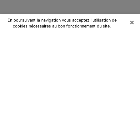
×
En poursuivant la navigation vous acceptez l'utilisation de
cookies nécessaires au bon fonctionnement du site.
Cartomancienne à Bar-le-Duc
Cartomancienne à Bar-le-Duc
répond à vos questions lors d’une
consultation de voyance pas chère
par téléphone