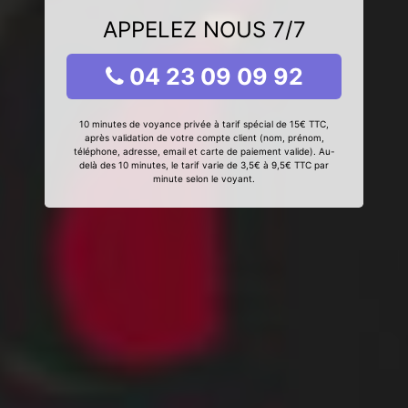
APPELEZ NOUS 7/7
04 23 09 09 92
10 minutes de voyance privée à tarif spécial de 15€ TTC,
après validation de votre compte client (nom, prénom,
téléphone, adresse, email et carte de paiement valide). Au-
delà des 10 minutes, le tarif varie de 3,5€ à 9,5€ TTC par
minute selon le voyant.