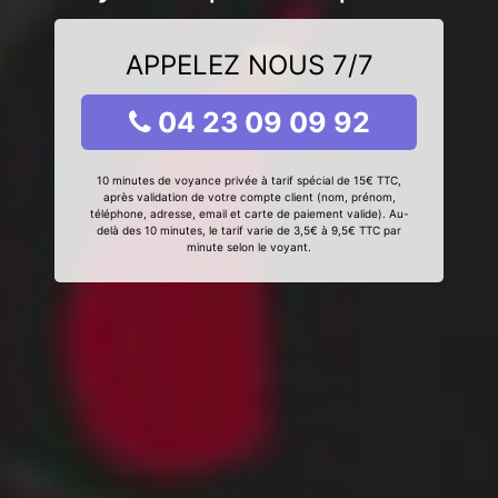
APPELEZ NOUS 7/7
04 23 09 09 92
10 minutes de voyance privée à tarif spécial de 15€ TTC,
après validation de votre compte client (nom, prénom,
téléphone, adresse, email et carte de paiement valide). Au-
delà des 10 minutes, le tarif varie de 3,5€ à 9,5€ TTC par
minute selon le voyant.