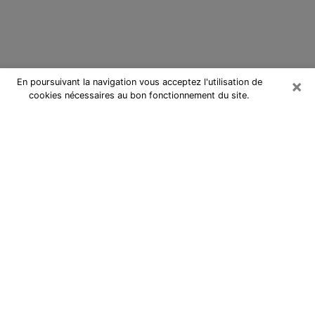
×
En poursuivant la navigation vous acceptez l'utilisation de
cookies nécessaires au bon fonctionnement du site.
Cartomancienne à Villeneuve-sur-
Lot
Cartomancienne à Villeneuve-sur-
Lot répond à vos questions lors
d’une consultation de voyance pas
chère par téléphone