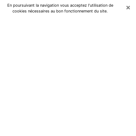
×
En poursuivant la navigation vous acceptez l'utilisation de
cookies nécessaires au bon fonctionnement du site.
Cartomancienne à Issoudun
Cartomancienne à Issoudun répond
à vos questions lors d’une
consultation de voyance pas chère
par téléphone