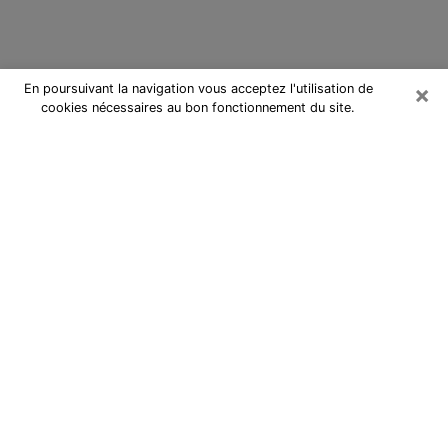
×
En poursuivant la navigation vous acceptez l'utilisation de
cookies nécessaires au bon fonctionnement du site.
Cartomancienne à Joué-lès-Tours
Cartomancienne à Joué-lès-Tours
répond à vos questions lors d’une
consultation de voyance pas chère
par téléphone