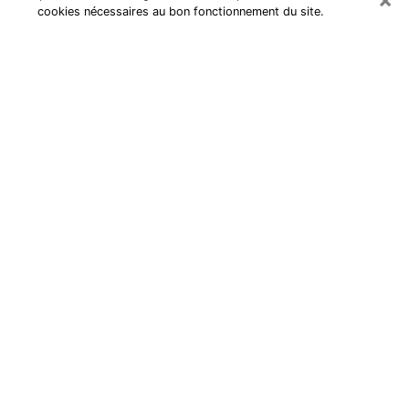
cookies nécessaires au bon fonctionnement du site.
Cartomancienne à Paris
Cartomancienne à Paris répond à
vos questions lors d’une
consultation de voyance pas chère
par téléphone