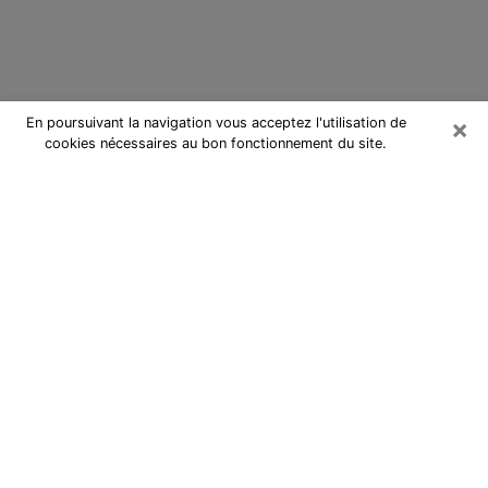
×
En poursuivant la navigation vous acceptez l'utilisation de
cookies nécessaires au bon fonctionnement du site.
Cartomancienne à Digne-les-Bains
Cartomancienne à Digne-les-Bains
répond à vos questions lors d’une
consultation de voyance pas chère
par téléphone