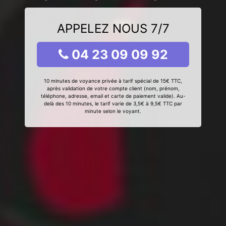
APPELEZ NOUS 7/7
04 23 09 09 92
10 minutes de voyance privée à tarif spécial de 15€ TTC,
après validation de votre compte client (nom, prénom,
téléphone, adresse, email et carte de paiement valide). Au-
delà des 10 minutes, le tarif varie de 3,5€ à 9,5€ TTC par
minute selon le voyant.