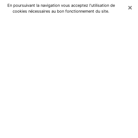
×
En poursuivant la navigation vous acceptez l'utilisation de
cookies nécessaires au bon fonctionnement du site.
Cartomancienne à Mérignac
Cartomancienne à Mérignac répond
à vos questions lors d’une
consultation de voyance pas chère
par téléphone