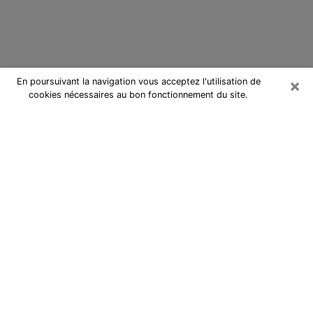
×
En poursuivant la navigation vous acceptez l'utilisation de
cookies nécessaires au bon fonctionnement du site.
Cartomancienne à Bagnols-sur-
Cèze
Cartomancienne à Bagnols-sur-
Cèze répond à vos questions lors
d’une consultation de voyance pas
chère par téléphone