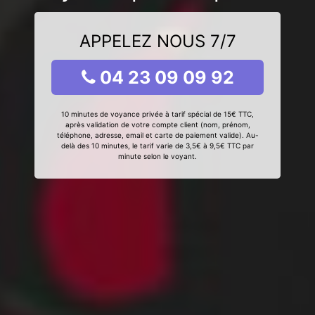
APPELEZ NOUS 7/7
04 23 09 09 92
10 minutes de voyance privée à tarif spécial de 15€ TTC,
après validation de votre compte client (nom, prénom,
téléphone, adresse, email et carte de paiement valide). Au-
delà des 10 minutes, le tarif varie de 3,5€ à 9,5€ TTC par
minute selon le voyant.