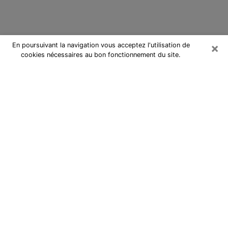
×
En poursuivant la navigation vous acceptez l'utilisation de
cookies nécessaires au bon fonctionnement du site.
Cartomancienne au Relecq-Kerhuon
Cartomancienne au Relecq-Kerhuon
répond à vos questions lors d’une
consultation de voyance pas chère
par téléphone