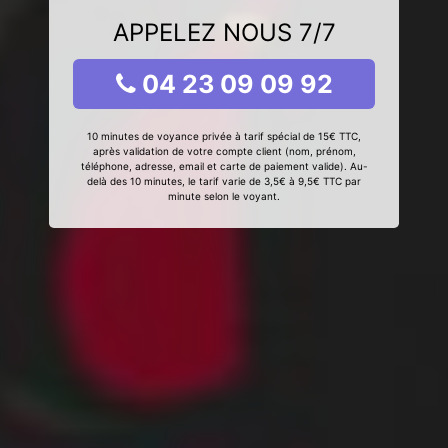
APPELEZ NOUS 7/7
04 23 09 09 92
10 minutes de voyance privée à tarif spécial de 15€ TTC,
après validation de votre compte client (nom, prénom,
téléphone, adresse, email et carte de paiement valide). Au-
delà des 10 minutes, le tarif varie de 3,5€ à 9,5€ TTC par
minute selon le voyant.