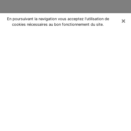
×
En poursuivant la navigation vous acceptez l'utilisation de
cookies nécessaires au bon fonctionnement du site.
Cartomancienne à Concarneau
Cartomancienne à Concarneau
répond à vos questions lors d’une
consultation de voyance pas chère
par téléphone