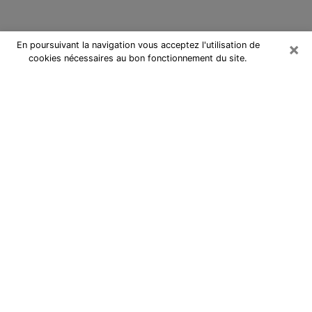
×
En poursuivant la navigation vous acceptez l'utilisation de
cookies nécessaires au bon fonctionnement du site.
Cartomancienne à Landivisiau
Cartomancienne à Landivisiau
répond à vos questions lors d’une
consultation de voyance pas chère
par téléphone