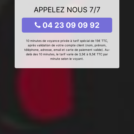
APPELEZ NOUS 7/7
04 23 09 09 92
10 minutes de voyance privée à tarif spécial de 15€ TTC,
après validation de votre compte client (nom, prénom,
téléphone, adresse, email et carte de paiement valide). Au-
delà des 10 minutes, le tarif varie de 3,5€ à 9,5€ TTC par
minute selon le voyant.