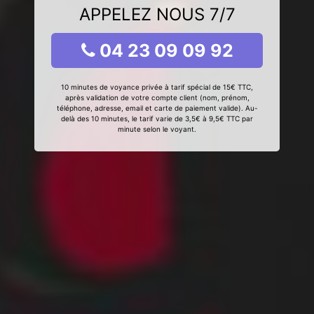
APPELEZ NOUS 7/7
04 23 09 09 92
10 minutes de voyance privée à tarif spécial de 15€ TTC,
après validation de votre compte client (nom, prénom,
téléphone, adresse, email et carte de paiement valide). Au-
delà des 10 minutes, le tarif varie de 3,5€ à 9,5€ TTC par
minute selon le voyant.