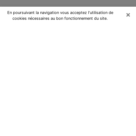
×
En poursuivant la navigation vous acceptez l'utilisation de
cookies nécessaires au bon fonctionnement du site.
Cartomancienne à Fouesnant
Cartomancienne à Fouesnant
répond à vos questions lors d’une
consultation de voyance pas chère
par téléphone