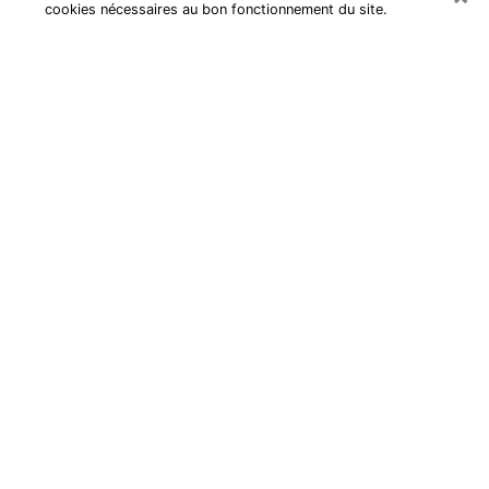
cookies nécessaires au bon fonctionnement du site.
Cartomancienne à Ulis
Cartomancienne à Ulis répond à vos
questions lors d’une consultation de
voyance pas chère par téléphone