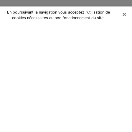
×
En poursuivant la navigation vous acceptez l'utilisation de
cookies nécessaires au bon fonctionnement du site.
Cartomancienne à Palaiseau
Cartomancienne à Palaiseau répond
à vos questions lors d’une
consultation de voyance pas chère
par téléphone