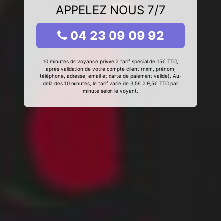
APPELEZ NOUS 7/7
04 23 09 09 92
10 minutes de voyance privée à tarif spécial de 15€ TTC,
après validation de votre compte client (nom, prénom,
téléphone, adresse, email et carte de paiement valide). Au-
delà des 10 minutes, le tarif varie de 3,5€ à 9,5€ TTC par
minute selon le voyant.