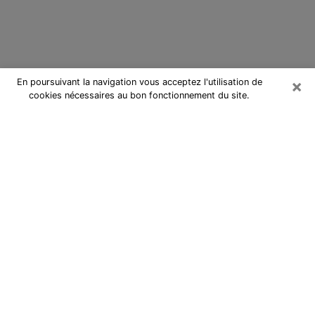
×
En poursuivant la navigation vous acceptez l'utilisation de
cookies nécessaires au bon fonctionnement du site.
Cartomancienne à Morsang-sur-
Orge
Cartomancienne à Morsang-sur-
Orge répond à vos questions lors
d’une consultation de voyance pas
chère par téléphone