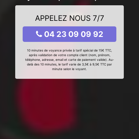
APPELEZ NOUS 7/7
04 23 09 09 92
10 minutes de voyance privée à tarif spécial de 15€ TTC,
après validation de votre compte client (nom, prénom,
téléphone, adresse, email et carte de paiement valide). Au-
delà des 10 minutes, le tarif varie de 3,5€ à 9,5€ TTC par
minute selon le voyant.