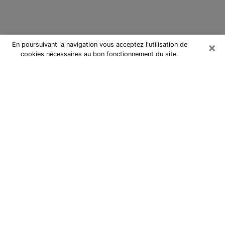
×
En poursuivant la navigation vous acceptez l'utilisation de
cookies nécessaires au bon fonctionnement du site.
Cartomancienne à Montgeron
Cartomancienne à Montgeron
répond à vos questions lors d’une
consultation de voyance pas chère
par téléphone