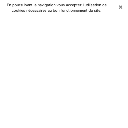
×
En poursuivant la navigation vous acceptez l'utilisation de
cookies nécessaires au bon fonctionnement du site.
Cartomancienne à Igny
Cartomancienne à Igny répond à
vos questions lors d’une
consultation de voyance pas chère
par téléphone