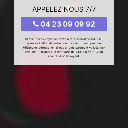
APPELEZ NOUS 7/7
04 23 09 09 92
10 minutes de voyance privée à tarif spécial de 15€ TTC,
après validation de votre compte client (nom, prénom,
téléphone, adresse, email et carte de paiement valide). Au-
delà des 10 minutes, le tarif varie de 3,5€ à 9,5€ TTC par
minute selon le voyant.