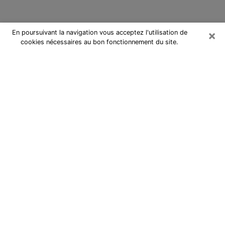
×
En poursuivant la navigation vous acceptez l'utilisation de
cookies nécessaires au bon fonctionnement du site.
Cartomancienne à Montélimar
Cartomancienne à Montélimar
répond à vos questions lors d’une
consultation de voyance pas chère
par téléphone