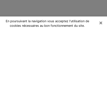
×
En poursuivant la navigation vous acceptez l'utilisation de
cookies nécessaires au bon fonctionnement du site.
Cartomancienne à Porto-Vecchio
Cartomancienne à Porto-Vecchio
répond à vos questions lors d’une
consultation de voyance pas chère
par téléphone