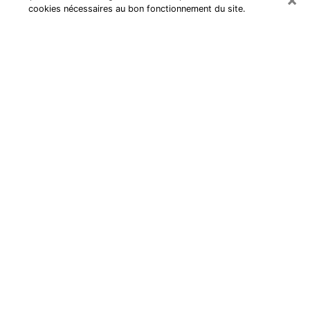
cookies nécessaires au bon fonctionnement du site.
Cartomancienne à Tulle
Cartomancienne à Tulle répond à
vos questions lors d’une
consultation de voyance pas chère
par téléphone