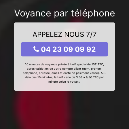
Voyance par téléphone
APPELEZ NOUS 7/7
04 23 09 09 92
10 minutes de voyance privée à tarif spécial de 15€ TTC,
après validation de votre compte client (nom, prénom,
téléphone, adresse, email et carte de paiement valide). Au-
delà des 10 minutes, le tarif varie de 3,5€ à 9,5€ TTC par
minute selon le voyant.