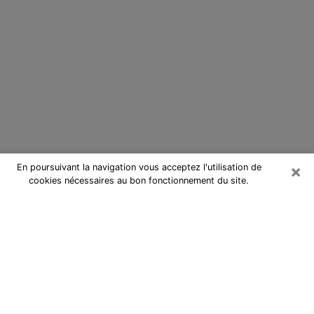
×
En poursuivant la navigation vous acceptez l'utilisation de
cookies nécessaires au bon fonctionnement du site.
Cartomancienne à Saint-Amand-
Montrond
Cartomancienne à Saint-Amand-
Montrond répond à vos questions
lors d’une consultation de voyance
pas chère par téléphone