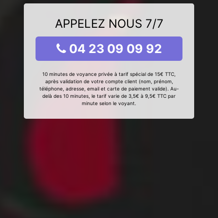
APPELEZ NOUS 7/7
04 23 09 09 92
10 minutes de voyance privée à tarif spécial de 15€ TTC,
après validation de votre compte client (nom, prénom,
téléphone, adresse, email et carte de paiement valide). Au-
delà des 10 minutes, le tarif varie de 3,5€ à 9,5€ TTC par
minute selon le voyant.