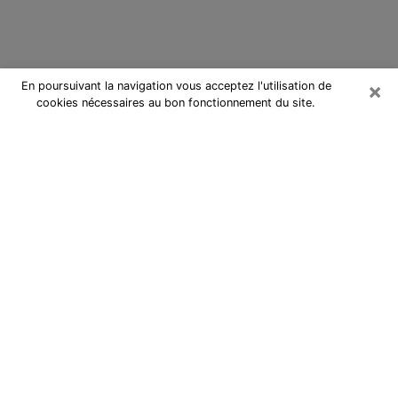
×
En poursuivant la navigation vous acceptez l'utilisation de
cookies nécessaires au bon fonctionnement du site.
Cartomancienne dans le Cantal
Cartomancienne dans le Cantal
répond à vos questions lors d’une
consultation de voyance pas chère
par téléphone