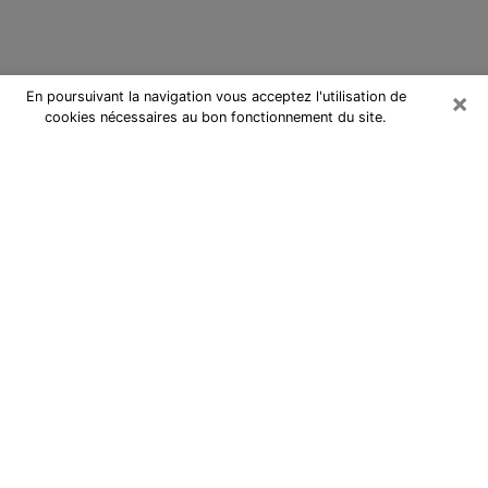
×
En poursuivant la navigation vous acceptez l'utilisation de
cookies nécessaires au bon fonctionnement du site.
Cartomancienne à Solliès-Pont
Cartomancienne à Solliès-Pont
répond à vos questions lors d’une
consultation de voyance pas chère
par téléphone