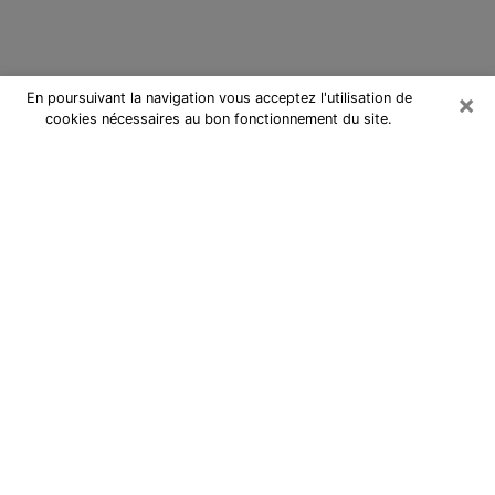
×
En poursuivant la navigation vous acceptez l'utilisation de
cookies nécessaires au bon fonctionnement du site.
Cartomancienne à Saint-Raphaël
Cartomancienne à Saint-Raphaël
répond à vos questions lors d’une
consultation de voyance pas chère
par téléphone